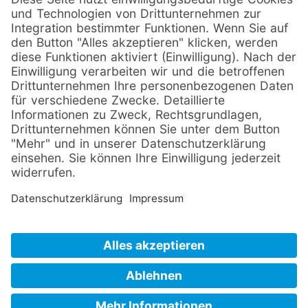
Unsere Leistungen
Maßgeschneiderte Webseite
Online Shop
Laufende SEO Betreuung
SEO-Audit
Kontaktiere uns
Bismarckstraße 100
41061 Mönchengladbach
Deutschland
Tel.:
02161 / 67 88 560
Code Balance GmbH
Support Ticket erstellen